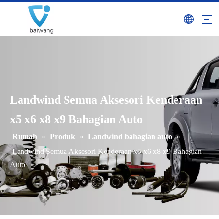
Landwind Semua Aksesori Kenderaan
x5 x6 x8 x9 Bahagian Auto
Rumah
»
Produk
»
Landwind bahagian auto
»
Landwind Semua Aksesori Kenderaan x5 x6 x8 x9 Bahagian
Auto