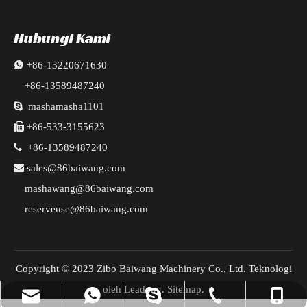
Hubungi Kami

+86-13220671630
+86-13589487240

mashamasha1101

+86-533-3155623

+86-13589487240

sales@86baiwang.com
mashawang@86baiwang.com
reserveuse@86baiwang.com
Copyright © 2023 Zibo Baiwang Machinery Co., Ltd. Teknologi
oleh
Leadong
.
Sitemap
.
reserveuse@86baiwang.com
+86-13589487240
+86-533-3155623
+8613220671630
mashamasha1101