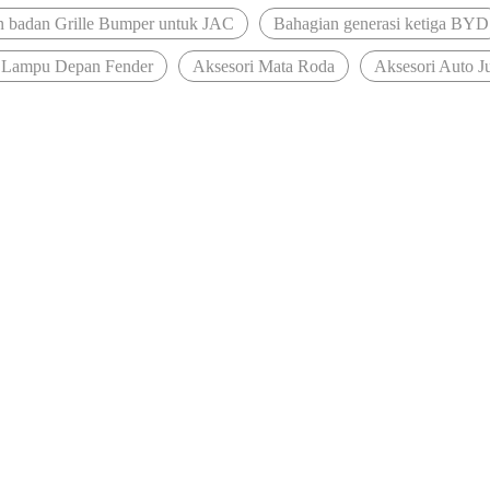
n badan Grille Bumper untuk JAC
Bahagian generasi ketiga BYD
 Lampu Depan Fender
Aksesori Mata Roda
Aksesori Auto J
dalam Perdagangan Antarabangsa dengan Pengeksportan Berjaya Alat 