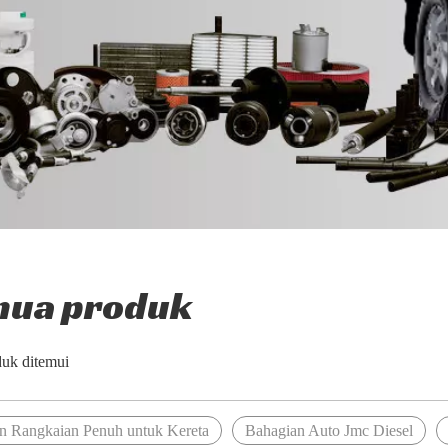
ua produk
duk ditemui
n Rangkaian Penuh untuk Kereta
Bahagian Auto Jmc Diesel