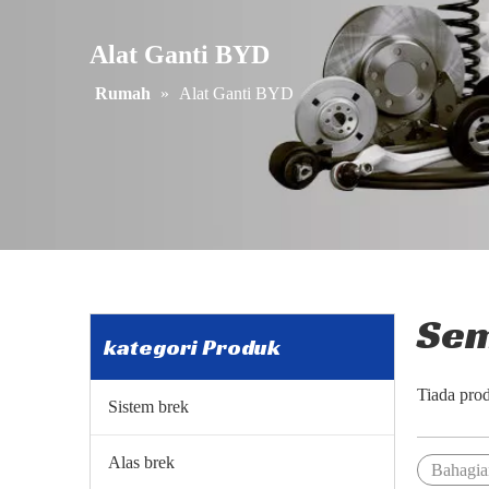
Alat Ganti BYD
Rumah
»
Alat Ganti BYD
Sem
kategori Produk
Tiada pro
Sistem brek
Alas brek
Bahagia