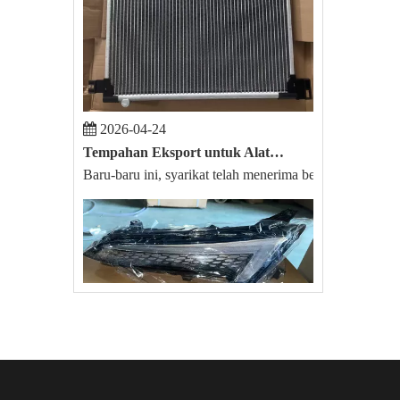
2026-04-24
Tempahan Eksport untuk Alat Ganti Kereta BYD Song Plus Dan Toyota Hilux Telah Disahkan.
Baru-baru ini, syarikat telah menerima berita baik. Be
2025-09-22
Pesanan BAIC EU5 X55 Bahagian Auto Eksport Berjaya
Pada 20 Ogos 2025, syarikat kami menerima pesanan besar