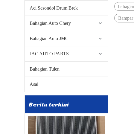
bahagia
Aci Sesondol Drum Brek
Bampar
Bahagian Auto Chery
Bahagian Auto JMC
JAC AUTO PARTS
2026-01-05
Bahagian Tulen
Zibo Baiwang Machinery Co., Ltd. Mencapai Kejayaan dalam Perdagangan Antarabangsa dengan Berjaya Mengeksport Alat Ganti BAIC Ke Poland
Zibo Baiwang Machinery Co., Ltd. Mencapai Kejayaan 
Asal
Berita terkini