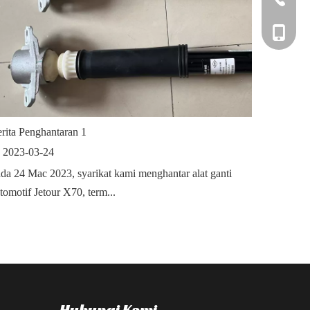
+86-135
rita Penghantaran 1
2023-03-24
da 24 Mac 2023, syarikat kami menghantar alat ganti
tomotif Jetour X70, term...
Hubungi Kami