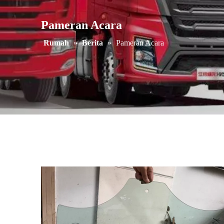
Pameran Acara
Rumah
»
Berita
»
Pameran Acara