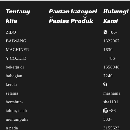
Tentang
Pautan
kategori
Hubungi
kita
Pantas
Produk
Kami
ZIBO

+86-
BAIWANG
1322067
MACHINER
1630
Y CO.,LTD
+86-
bekerja di
1358948
bahagian
7240
kereta

selama
mashama
bertahun-
sha1101
tahun, telah

+86-
menumpuka
533-
n pada
3155623