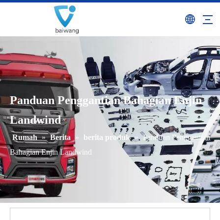
Panduan Penggantian Bahagian Enjin
Landwind
Rumah
»
Berita
»
berita produk
»
Panduan Penggantian
Bahagian Enjin Landwind