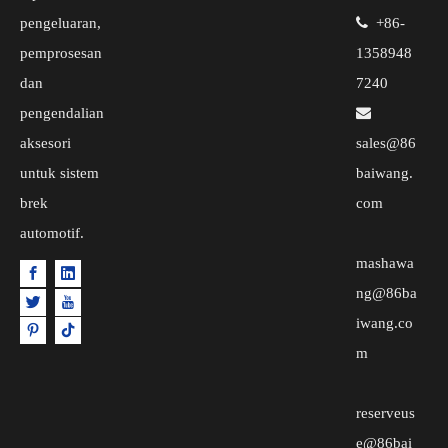
pengeluaran,

+86-
pemprosesan
1358948
dan
7240
pengendalian

aksesori
sales@86
untuk sistem
baiwang.
brek
com
automotif.
mashawa
ng@86ba
iwang.co
m
reserveus
e@86bai