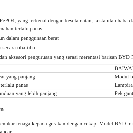
ePO4, yang terkenal dengan keselamatan, kestabilan haba d
han terlalu panas.
pun dalam penggunaan berat
secara tiba-tiba
n aksesori pengurusan yang serasi merentasi barisan BYD
BAIWA
yat yang panjang
Modul b
terlalu panas
Lampira
anduan yang lebih panjang
Pek gan
in
menukar tenaga kepada gerakan dengan cekap. Model BYD me
ancar.