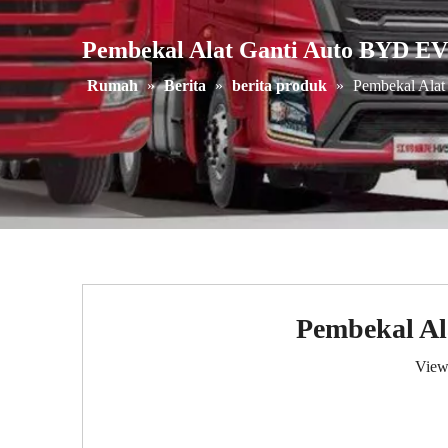
Pembekal Alat Ganti Auto BYD EV
Rumah
»
Berita
»
berita produk
»
Pembekal Alat
Pembekal Al
View