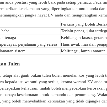
n anda prestasi yang lebih baik pada setiap pemacu. Pada ma
emberikan keselamatan yang dipertingkatkan untuk anda dan
memanjangkan jangka hayat EV anda dan mengurangkan kemun
Perkara yang Boleh Berla
n haba
Terlalu panas, julat terdeg
an tenaga
Kehilangan kuasa, getaran
ipercayai, perjalanan yang selesa
Haus awal, masalah penja
lamatan sistem
Malfungsi, lampu amaran
kan Tulen
tetapi alat ganti bukan tulen boleh menelan kos yang lebih 
epada isu waranti yang serius, kerana waranti EV anda mung
ercepatkan kehausan, malah boleh menyebabkan kerosakan pada
n bahaya keselamatan untuk pemandu dan penumpang. Walaup
al, yang boleh menyebabkan kerosakan yang tidak dijangka d