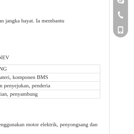
+86-533-
an jangka hayat. Ia membantu
+86-135
 NEV
NG
ateri, komponen BMS
n penyejukan, penderia
tian, penyambung
nggunakan motor elektrik, penyongsang dan