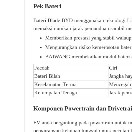
Pek Bateri
Bateri Blade BYD menggunakan teknologi LiF
memaksimumkan jarak pemanduan sambil mena
Memberikan prestasi yang stabil walau
Mengurangkan risiko kemerosotan bateri 
BAIWANG membekalkan modul bateri da
Faedah
Ciri
Bateri Bilah
Jangka ha
Keselamatan Terma
Mencegah 
Ketumpatan Tenaga
Jarak pem
Komponen Powertrain dan Drivetra
EV anda bergantung pada powertrain untuk 
pengurangan kelajuan tunggal untuk pecutan l