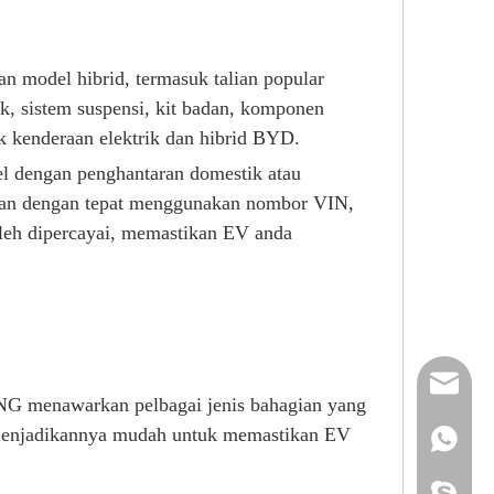
model hibrid, termasuk talian popular
k, sistem suspensi, kit badan, komponen
k kenderaan elektrik dan hibrid BYD.
l dengan penghantaran domestik atau
ian dengan tepat menggunakan nombor VIN,
eh dipercayai, memastikan EV anda
reserveu
G menawarkan pelbagai jenis bahagian yang
n, menjadikannya mudah untuk memastikan EV
mashawa
+861322
sales@86
+861358
mashama