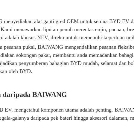
menyediakan alat ganti gred OEM untuk semua BYD EV dan 
. Kami menawarkan liputan penuh merentas enjin, pacuan, bre
ami adalah khusus NEV, direka untuk memenuhi keperluan uni
au pesanan pukal, BAIWANG mengendalikan pesanan fleksibe
nyediakan sokongan pakar, membantu anda memadankan bahag
njadikan penyumberan bahagian BYD mudah, selamat dan bol
dkan oleh BYD.
a daripada BAIWANG
YD EV, mengetahui komponen utama adalah penting. BAIWAN
segala-galanya daripada pek bateri hingga aksesori dalama