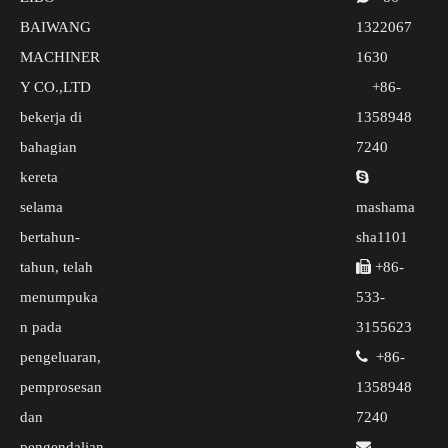
BAIWANG
1322067
MACHINER
1630
Y CO.,LTD
+86-
bekerja di
1358948
bahagian
7240
kereta

selama
mashama
bertahun-
sha1101
tahun, telah

+86-
menumpuka
533-
n pada
3155623
pengeluaran,

+86-
pemprosesan
1358948
dan
7240
pengendalian
