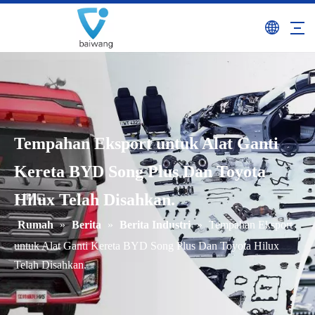
Tempahan Eksport untuk Alat Ganti
Kereta BYD Song Plus Dan Toyota
Hilux Telah Disahkan.
Rumah
»
Berita
»
Berita Industri
»
Tempahan Eksport
untuk Alat Ganti Kereta BYD Song Plus Dan Toyota Hilux
Telah Disahkan.