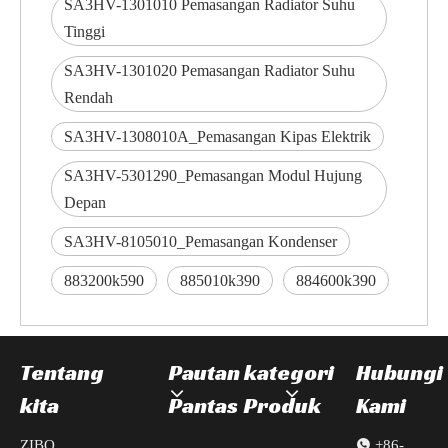
SA3HV-1301010 Pemasangan Radiator Suhu
Tinggi
SA3HV-1301020 Pemasangan Radiator Suhu
Rendah
SA3HV-1308010A_Pemasangan Kipas Elektrik
SA3HV-5301290_Pemasangan Modul Hujung
Depan
SA3HV-8105010_Pemasangan Kondenser
883200k590
885010k390
884600k390
Tentang
Pautan
kategori
Hubungi
kita
Pantas
Produk
Kami
ZIBO

+86-